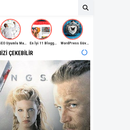
SEO Uyumlu Makale Nedir, Nasıl Yazılır?
En İyi 11 Blogger Haber Sitesi Teması
WordPress Güvenliği Nasıl Sağlanır?
NIZI ÇEKEBILIR