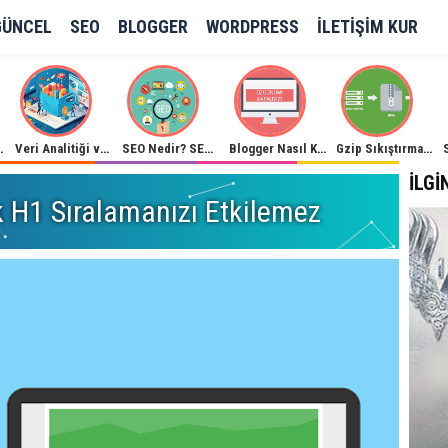
GÜNCEL
SEO
BLOGGER
WORDPRESS
İLETIŞIM KUR
 Optimizasyonu!
Veri Analitiği ve Büyük Veri Kullanımı
SEO Nedir? SEO Anlamı Açıklama Rehberi
Blogger Nasıl Kapatılır?
Gzip Sıkıştırma İle Site Hızlandırma
İLGI
k H1 Sıralamanızı Etkilemez