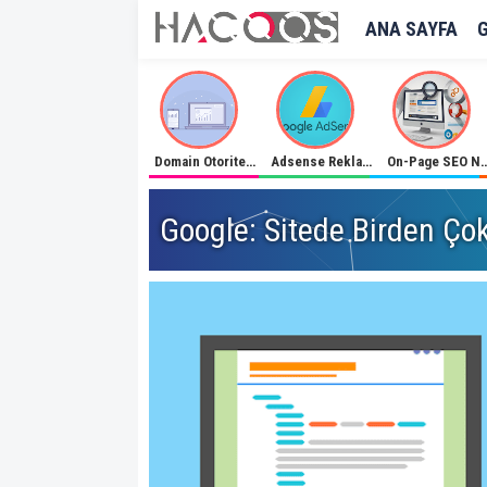
ANA SAYFA
Domain Otoritesi İle Sayfanızı İlk Sıralara Çıkarın
Adsense Reklamlarını Lazy Load İle Geç Yükleme
On-Page SEO Nedir? On-Page SEO
Google: Sitede Birden Ço