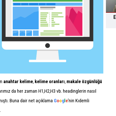
E
an
anahtar kelime
,
kelime oranları
,
makale özgünlüğü
larımız da her zaman H1,H2,H3 vb. headinglerin nasıl
mıştı. Buna dair net açıklama
G
o
o
g
l
e
’nin Kıdemli
.