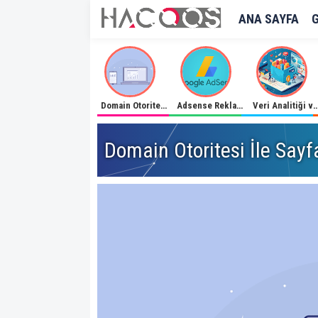
ANA SAYFA
Domain Otoritesi İle Sayfanızı İlk Sıralara Çıkarın
Adsense Reklamlarını Lazy Load İle Geç Yükleme
Veri Analitiği ve Büyük Veri 
Domain Otoritesi İle Sayfa