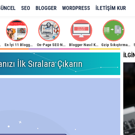
GÜNCEL
SEO
BLOGGER
WORDPRESS
İLETIŞIM KUR
Kullanımı
En İyi 11 Blogger Haber Sitesi Teması
On-Page SEO Nedir? On-Page SEO Optimizasyonu!
Blogger Nasıl Kapatılır?
Gzip Sıkıştırma İle Site Hızlandırma
İLGI
nızı İlk Sıralara Çıkarın