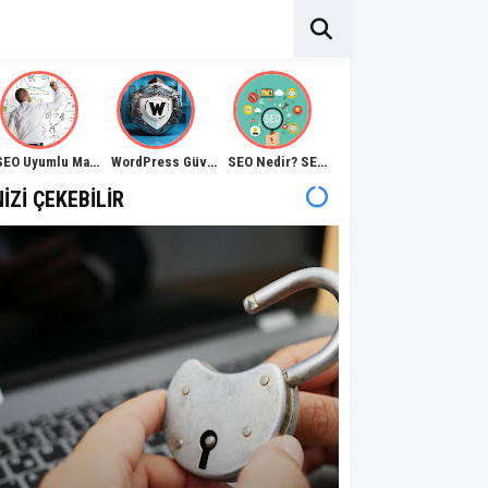
SEO Uyumlu Makale Nedir, Nasıl Yazılır?
WordPress Güvenliği Nasıl Sağlanır?
SEO Nedir? SEO Anlamı Açıklama Rehberi
NIZI ÇEKEBILIR