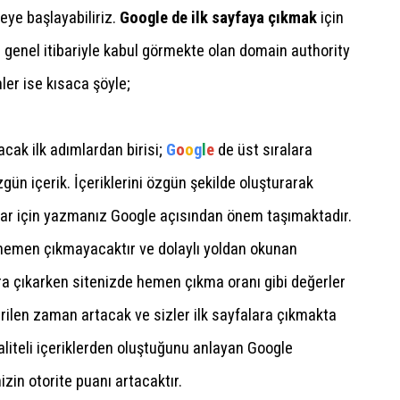
ye başlayabiliriz.
Google de ilk sayfaya çıkmak
için
ğı genel itibariyle kabul görmekte olan domain authority
er ise kısaca şöyle;
acak ilk adımlardan birisi;
G
o
o
g
l
e
de üst sıralara
gün içerik. İçeriklerini özgün şekilde oluşturarak
ılar için yazmanız Google açısından önem taşımaktadır.
den hemen çıkmayacaktır ve dolaylı yoldan okunan
ra çıkarken sitenizde hemen çıkma oranı gibi değerler
çirilen zaman artacak ve sizler ilk sayfalara çıkmakta
aliteli içeriklerden oluştuğunu anlayan Google
zin otorite puanı artacaktır.