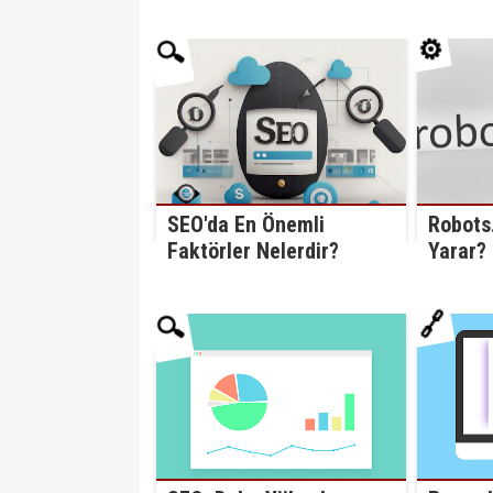
⚙️
🔍
SEO'da En Önemli
Robots.
Faktörler Nelerdir?
Yarar?
🔗
🔍