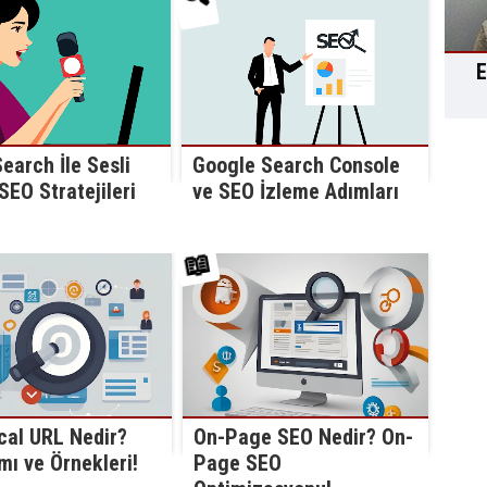
E
earch İle Sesli
Google Search Console
EO Stratejileri
ve SEO İzleme Adımları
📖
cal URL Nedir?
On-Page SEO Nedir? On-
mı ve Örnekleri!
Page SEO