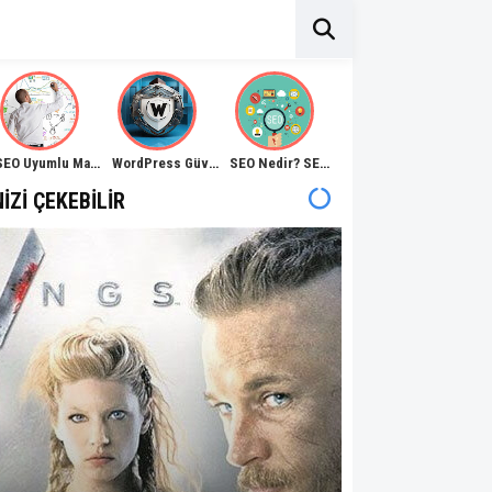
SEO Uyumlu Makale Nedir, Nasıl Yazılır?
WordPress Güvenliği Nasıl Sağlanır?
SEO Nedir? SEO Anlamı Açıklama Rehberi
NIZI ÇEKEBILIR