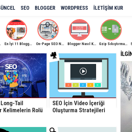
GÜNCEL
SEO
BLOGGER
WORDPRESS
İLETIŞIM KUR
Kullanımı
En İyi 11 Blogger Haber Sitesi Teması
On-Page SEO Nedir? On-Page SEO Optimizasyonu!
Blogger Nasıl Kapatılır?
Gzip Sıkıştırma İle Site Hızlandırma
İLGI
🎥
 Long-Tail
SEO İçin Video İçeriği
r Kelimelerin Rolü
Oluşturma Stratejileri
🔍