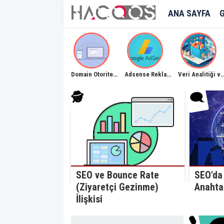
ANA SAYFA
Domain Otoritesi İle Sayfanızı İlk Sıralara Çıkarın
Adsense Reklamlarını Lazy Load İle Geç Yükleme
Veri Analitiği ve Büyük Veri 
🗨️
🕵️
SEO ve Bounce Rate
SEO'da
(Ziyaretçi Gezinme)
Anahta
İlişkisi
🎙️