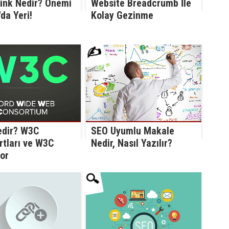
ink Nedir? Önemi
Website Breadcrumb İle
da Yeri!
Kolay Gezinme
✍️
SEO Uyumlu Makale
dir? W3C
Nedir, Nasıl Yazılır?
rtları ve W3C
or
🔍