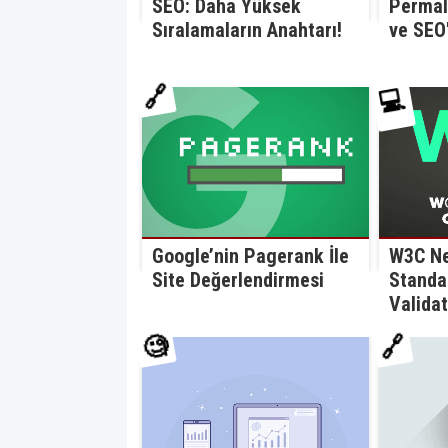
Permal
SEO: Daha Yüksek
ve SEO'
Sıralamaların Anahtarı!
🔗
💻
Google’nin Pagerank İle
W3C Ne
Site Değerlendirmesi
Standa
Validat
🧐
🔗