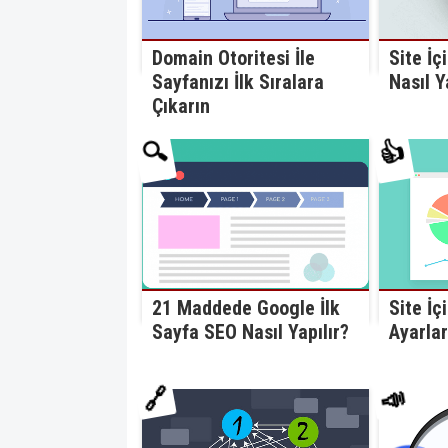
Domain Otoritesi İle
Site İç
Sayfanızı İlk Sıralara
Nasıl Y
Çıkarın
👍
🔍
Site İç
21 Maddede Google İlk
Ayarlar
Sayfa SEO Nasıl Yapılır?
🔗
📣